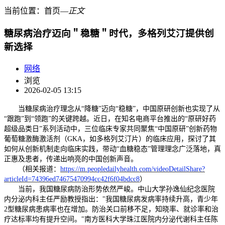
当前位置：
首页
―
正文
糖尿病治疗迈向＂稳糖＂时代，多格列艾汀提供创
新选择
网络
浏览
2026-02-05 13:15
当糖尿病治疗理念从
“降糖”迈向“稳糖”，中国原研创新也实现了从
“跟跑”到“领跑”的关键跨越。近日，
在知名电商平台推出的
“
原研好药
超级品类日
”系列活动中，
三位临床专家共同聚焦
“中国原研”创新药物
葡萄糖激酶激活剂（GKA，如多格列艾汀片）的临床应用，
探讨了其
如何从创新机制走向临床实践，带动
“血糖稳态”管理理念广泛落地
，
真
正惠及患者，传递出响亮的中国创新声音。
（相关报道：
https://m.peopledailyhealth.com/videoDetailShare?
articleId=74396ed74675470994cc42f6f04bdcc8
）
当前，我国糖尿病防治形势依然严峻。中山大学孙逸仙纪念医院
内分泌内科主任严励教授指出：
"我国糖尿病发病率持续升高，青少年
2型糖尿病患病率也在增加。防治关口前移不足，知晓率、就诊率和治
疗达标率均有提升空间。"南方医科大学珠江医院内分泌代谢科主任陈