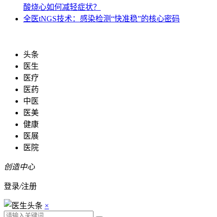
酸烧心如何减轻症状？
全医
tNGS技术：感染检测“快准稳”的核心密码
头条
医生
医疗
医药
中医
医美
健康
医展
医院
创造中心
登录
/
注册
×