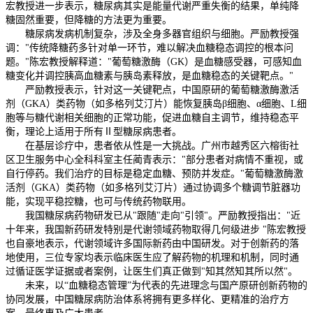
宏教授进一步表示，糖尿病其实是能量代谢严重失衡的结果，单纯降
糖固然重要，但降糖的方法更为重要。
糖尿病发病机制复杂，涉及全身多器官组织与细胞。严励教授强
调：
"传统降糖药多针对单一环节，难以解决血糖稳态调控的根本问
题。"陈宏教授解释道："葡萄糖激酶（GK）是血糖感受器，可感知血
糖变化并调控胰高血糖素与胰岛素释放，是血糖稳态的关键靶点。"
严励教授表示，针对这一关键靶点，中国原研的葡萄糖激酶激活
剂（
GKA）类药物（如多格列艾汀片）能恢复胰岛β细胞、α细胞、L细
胞等与糖代谢相关细胞的正常功能，促进血糖自主调节，维持稳态平
衡，理论上适用于所有Ⅱ型糖尿病患者。
在基层诊疗中，患者依从性是一大挑战。广州市越秀区六榕街社
区卫生服务中心全科科室主任蔺青表示：
"部分患者对病情不重视，或
自行停药。我们治疗的目标是稳定血糖、预防并发症。"葡萄糖激酶激
活剂（GKA）类药物（如多格列艾汀片）通过协调多个糖调节脏器功
能，实现平稳控糖，也可与传统药物联用。
我国糖尿病药物研发已从
"跟随"走向"引领"。严励教授指出："近
十年来，我国新药研发特别是代谢领域药物取得几何级进步 "陈宏教授
也自豪地表示，代谢领域许多国际新药由中国研发。对于创新药的落
地使用，三位专家均表示临床医生应了解药物的机理和机制，同时通
过循证医学证据或者案例，让医生们真正做到"知其然知其所以然"。
未来，
以
“血糖稳态管理”为代表的先进理念与国产原研创新药物的
协同发展，中国糖尿病防治体系将拥有更多样化、更精准的
治疗方