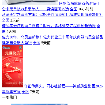
阿尔茨海默病双药对决ￜ
仑卡奈单抗vs多奈单抗，一篇读懂怎么选
全医
16小时前
从源头定制清毒方案：健帆全血灌流如何精准实现血液净化？
全医
3天前
糖尿病治疗迈向＂稳糖＂时代，多格列艾汀提供创新选择
全
医
5天前
佐力30年，乌灵启新篇！佐力药业三十周年庆典暨乌灵全新品
牌发布会盛大举行
全医
5天前
守正传薪火，同心赴新程——神威药业集团2026
年新年贺词
全医
7天前
一周热门