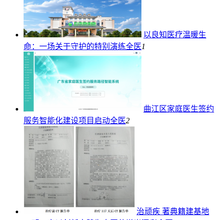
以良知医疗温暖生
命：一场关于守护的特别演练
全医
1
曲江区家庭医生签约
服务智能化建设项目启动
全医
2
治顽疾 著典籍建基地