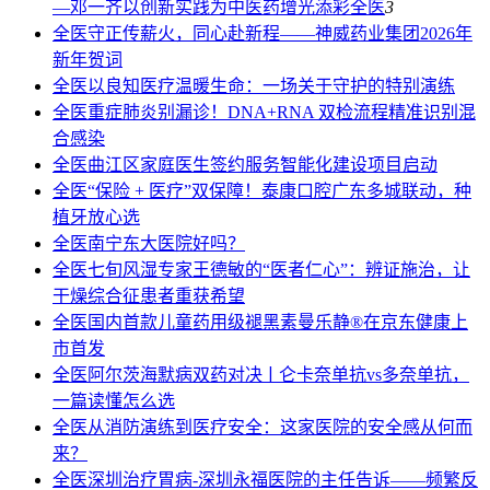
—邓一齐以创新实践为中医药增光添彩
全医
3
全医
守正传薪火，同心赴新程——神威药业集团2026年
新年贺词
全医
以良知医疗温暖生命：一场关于守护的特别演练
全医
重症肺炎别漏诊！DNA+RNA 双检流程精准识别混
合感染
全医
曲江区家庭医生签约服务智能化建设项目启动
全医
“保险 + 医疗”双保障！泰康口腔广东多城联动，种
植牙放心选
全医
南宁东大医院好吗？
全医
七旬风湿专家王德敏的“医者仁心”：辨证施治，让
干燥综合征患者重获希望
全医
国内首款儿童药用级褪黑素曼乐静®在京东健康上
市首发
全医
阿尔茨海默病双药对决ￜ仑卡奈单抗vs多奈单抗，
一篇读懂怎么选
全医
从消防演练到医疗安全：这家医院的安全感从何而
来？
全医
深圳治疗胃病-深圳永福医院的主任告诉——频繁反