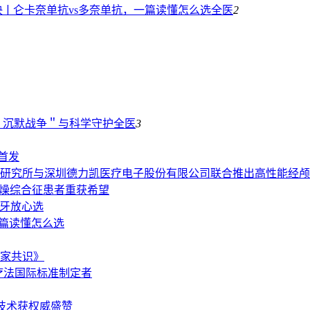
ￜ仑卡奈单抗vs多奈单抗，一篇读懂怎么选
全医
2
＂沉默战争＂与科学守护
全医
3
首发
研究所与深圳德力凯医疗电子股份有限公司联合推出高性能经颅
干燥综合征患者重获希望
植牙放心选
一篇读懂怎么选
家共识》
疗法国际标准制定者
电技术获权威盛赞