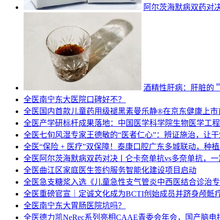
阿尔茨海默病双药对决
酒精性肝病：肝脏的
全医
南宁东大医院口碑好不？
全医
国内首款儿童药用级褪黑素曼乐静®在京东健康上市
全医
产学研标杆成果落地：中国医学科学院生物医学工程
全医
七旬风湿专家王德敏的“医者仁心”：辨证施治，让
全医
“保险 + 医疗”双保障！泰康口腔广东多城联动，种
全医
阿尔茨海默病双药对决ￜ仑卡奈单抗vs多奈单抗，
全医
曲江区家庭医生签约服务智能化建设项目启动
全医
急支糖浆入选《儿童急性支气管炎中西医结合诊治专
全医
重磅官宣｜定诚文化成为BCTI创始成员并跻身颅骶
全医
南宁东大胃肠医院坑吗？
全医
德力凯NeRec系列亮相CAAE青委会年会，国产脑