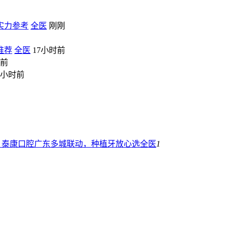
实力参考
全医
刚刚
推荐
全医
17小时前
时前
7小时前
保障！泰康口腔广东多城联动，种植牙放心选
全医
1