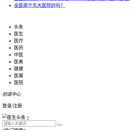
全医
南宁东大医院好吗？
头条
医生
医疗
医药
中医
医美
健康
医展
医院
创造中心
登录
/
注册
×