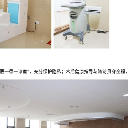
一医一患一诊室”，充分保护隐私；术后健康指导与随访贯穿全程