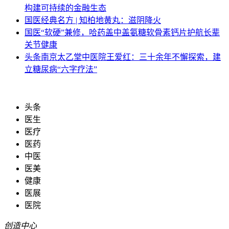
构建可持续的金融生态
国医
经典名方 | 知柏地黄丸：滋阴降火
国医
“软硬”兼修，哈药盖中盖氨糖软骨素钙片护航长辈
关节健康
头条
南京太乙堂中医院王爱红：三十余年不懈探索，建
立糖尿病“六字疗法”
头条
医生
医疗
医药
中医
医美
健康
医展
医院
创造中心