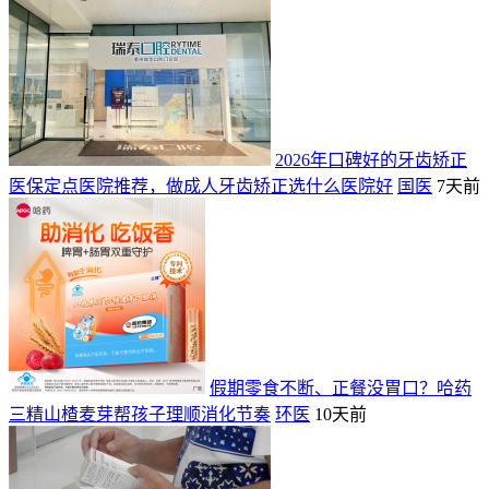
2026年口碑好的牙齿矫正
医保定点医院推荐，做成人牙齿矫正选什么医院好
国医
7天前
假期零食不断、正餐没胃口？哈药
三精山楂麦芽帮孩子理顺消化节奏
环医
10天前