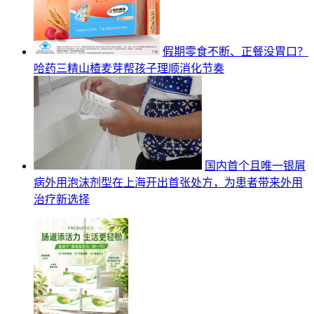
假期零食不断、正餐没胃口？
哈药三精山楂麦芽帮孩子理顺消化节奏
国内首个且唯一银屑
病外用泡沫剂型在上海开出首张处方，为患者带来外用
治疗新选择