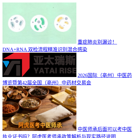
重症肺炎别漏诊！
DNA+RNA 双检流程精准识别混合感染
2026国际（亳州）中医药
博览暨第42届全国（亳州）中药材交易会
中医师承后面可以考中医
执业证书吗？阿虎医考师承政策解析与现实路径说明