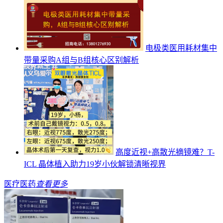
电极类医用耗材集中
带量采购A组与B组核心区别解析
高度近视+高散光摘镜难？T-
ICL 晶体植入助力19岁小伙解锁清晰视界
医疗医药
查看更多