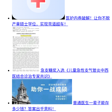
医护内卷破解！让你不脱
产拿硕士学位，实现弯道超车！
急支糖浆入选《儿童急性支气管炎中西
医结合诊治专家共识》
普通医生一辈子能存
多少钱？答案出乎意料！