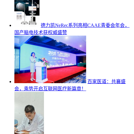
德力凯NeRec系列亮相CAAE青委会年会，
国产脑电技术获权威盛赞
百家医道：共襄盛
会，乘势开启互联网医疗新篇章！