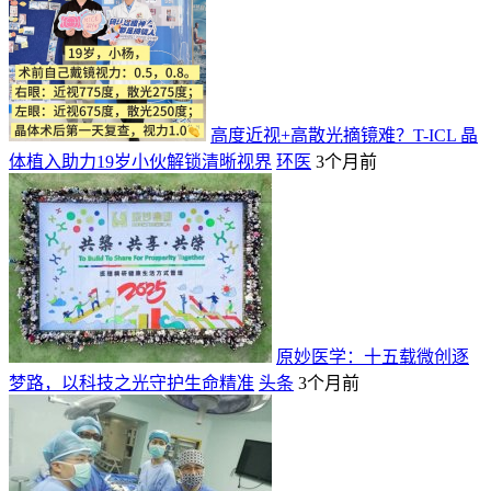
高度近视+高散光摘镜难？T-ICL 晶
体植入助力19岁小伙解锁清晰视界
环医
3个月前
原妙医学：十五载微创逐
梦路，以科技之光守护生命精准
头条
3个月前