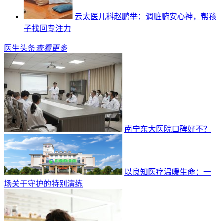
云太医儿科赵鹏举：调脏腑安心神，帮孩
子找回专注力
医生头条
查看更多
南宁东大医院口碑好不？
以良知医疗温暖生命：一
场关于守护的特别演练