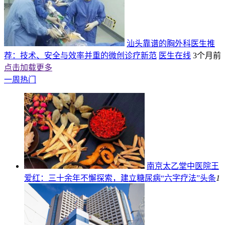
汕头靠谱的胸外科医生推
荐：技术、安全与效率并重的微创诊疗新范
医生在线
3个月前
点击加载更多
一周热门
南京太乙堂中医院王
爱红：三十余年不懈探索，建立糖尿病“六字疗法”
头条
1